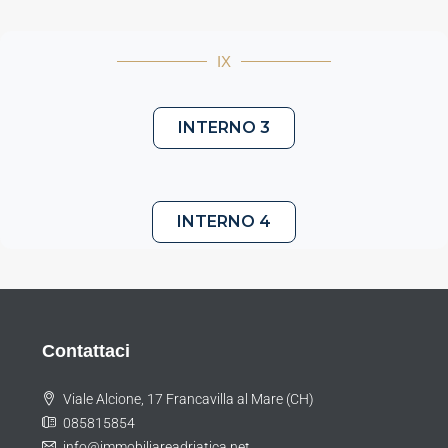
IX
INTERNO 3
INTERNO 4
Contattaci
Viale Alcione, 17 Francavilla al Mare (CH)
085815854
info@immobiliareadriatica.net